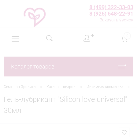
8 (499) 322-33-03
8 (926) 648-22-91
Заказать звонок
✚
0
Каталог товаров
•
•
•
Секс шоп Эровита
Каталог товаров
Интимная косметика
Л
Гель-лубрикант "Silicon love universal"
30мл