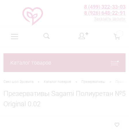
8 (499) 322-33-03
8 (926) 648-22-91
Заказать звонок
✚
0
Каталог товаров
•
•
•
Секс шоп Эровита
Каталог товаров
Презервативы
Презерв
Презервативы Sagami Полиуретан №5
Original 0.02