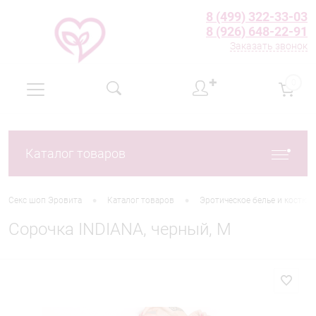
8 (499) 322-33-03
8 (926) 648-22-91
Заказать звонок
✚
0
Каталог товаров
•
•
Секс шоп Эровита
Каталог товаров
Эротическое белье и костю
Сорочка INDIANA, черный, M