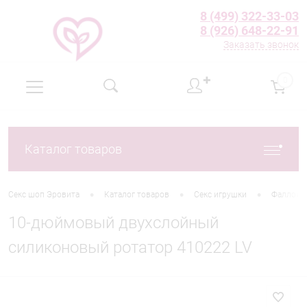
8 (499) 322-33-03
8 (926) 648-22-91
Заказать звонок
✚
0
Каталог товаров
•
•
•
Секс шоп Эровита
Каталог товаров
Секс игрушки
Фаллоим
10-дюймовый двухслойный
силиконовый ротатор 410222 LV