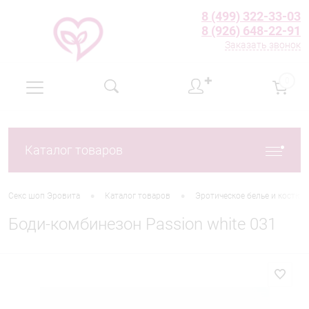
8 (499) 322-33-03
8 (926) 648-22-91
Заказать звонок
✚
0
Каталог товаров
•
•
Секс шоп Эровита
Каталог товаров
Эротическое белье и костю
Боди-комбинезон Passion white 031