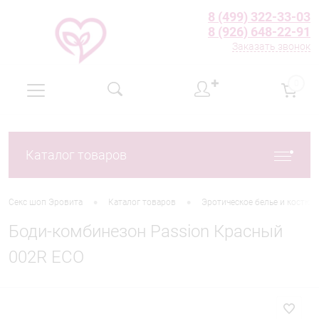
8 (499) 322-33-03
8 (926) 648-22-91
Заказать звонок
✚
0
Каталог товаров
•
•
Секс шоп Эровита
Каталог товаров
Эротическое белье и костю
Боди-комбинезон Passion Красный
002R ECO