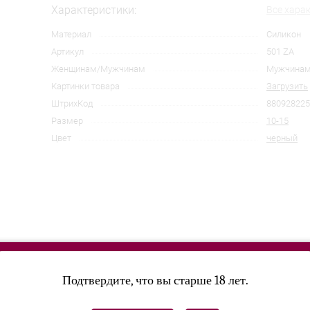
Характеристики:
Все хара
Материал
Силикон
Артикул
501 ZA
Женщинам/Мужчинам
Мужчина
Картинки товара
Загрузить
ШтрихКод
880928225
Размер
10-15
Цвет
черный
Подтвердите, что вы старше 18 лет.