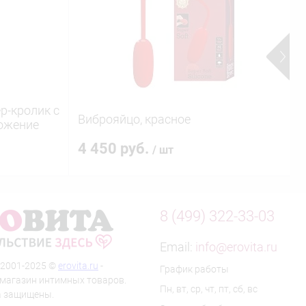
р-кролик с
М
Виброяйцо, красное
ожение
4 450 руб.
/ шт
8 (499) 322-33-03
Email:
info@erovita.ru
 2001-2025 ©
erovita.ru
-
График работы
-магазин интимных товаров.
Пн, вт, ср, чт, пт, сб, вс
а защищены.