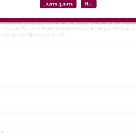
крепкий внутренний каркас показывает две разные стороны модел
ая анатомическая форма подходит для Новичков. Выполнен из безо
т: Черный. Размер: 105 мм (Ширина)х 30 мм (Диаметр) x 130 (Длина)
р (силикон). Производитель: ZINI
14