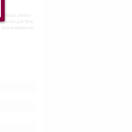
и JANUS. JANUS –
пасного для тела
. Длина введения: