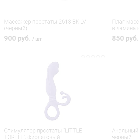
Массажер простаты 2613 BK LV
Плаг-масс
(черный)
в ламинат
900 руб.
850 руб
/ шт
В корзину
Купить в 1 клик
Сравнение
Купить в 1
В избранное
В наличии
В избранн
Стимулятор простаты "LITTLE
Анальный 
TORTLE", фиолетовый
черный