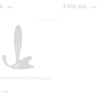
уб.
2 050 руб.
/ шт
/ шт
В корзину
В корз
 клик
Сравнение
Купить в 1 клик
ое
В наличии
В избранное
стимулятор без вибрации,
.
/ шт