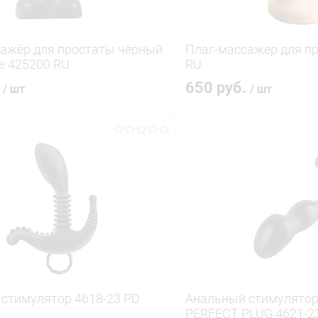
ажёр для простаты чёрный
Плаг-массажер для п
е 425200 RU
RU
.
650 руб.
/ шт
/ шт
В корзину
В корз
 клик
Сравнение
Купить в 1 клик
ое
В наличии
В избранное
стимулятор 4618-23 PD
Анальный стимулято
PERFECT PLUG 4621-2