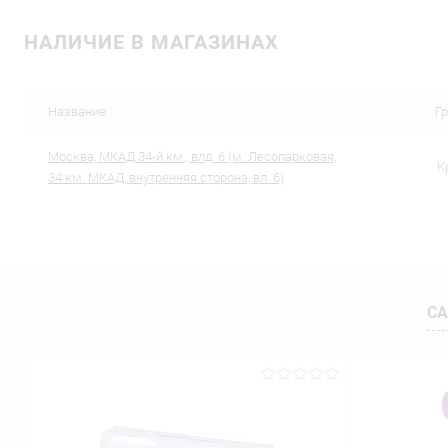
В корзину
НАЛИЧИЕ В МАГАЗИНАХ
Купить в 1 клик
Сравнение
Купить в 1
В избранное
В наличии
В избранн
Название
Г
Москва, МКАД 34-й км., влд. 6 (м. Лесопарковая,
К
34 км. МКАД, внутренняя сторона, вл. 6)
СА