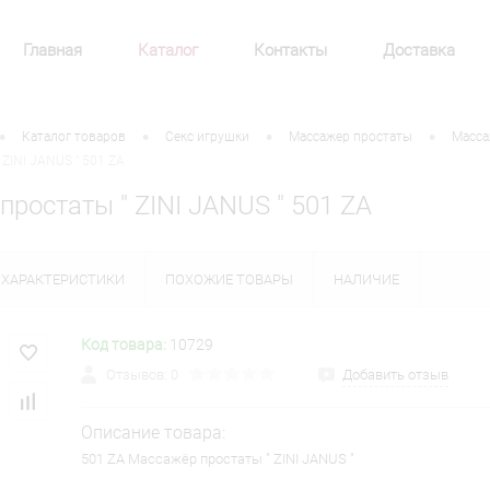
Главная
Каталог
Контакты
Доставка
•
•
•
•
Каталог товаров
Секс игрушки
Массажер простаты
Масса
ZINI JANUS " 501 ZA
ростаты " ZINI JANUS " 501 ZA
ХАРАКТЕРИСТИКИ
ПОХОЖИЕ ТОВАРЫ
НАЛИЧИЕ
Код товара:
10729
Отзывов: 0
Добавить отзыв
Описание товара:
501 ZA Массажёр простаты " ZINI JANUS "