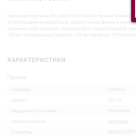
Массажер простаты ZINI JANUS ANTI-SHOCK.Нежный силикон и 
это воплощение мужской силы. Дизайн тонкой формы и изогнут
силикона и ABS пластика с бархатистой и гладкой отделкой. Цве
105 мм. Максимальный диаметр: 105 мм. Материал: TPE-эластоме
ХАРАКТЕРИСТИКИ
Прочие
Силикон
Материал
501 ZA
Артикул
Мужчинам
Женщинам/Мужчинам
Загрузить
Картинки товара
88092822550
ШтрихКод