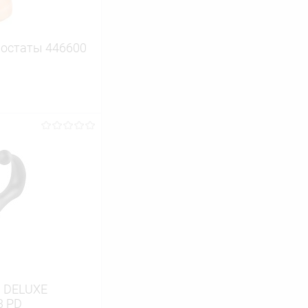
ростаты 446600
ину
Сравнение
В наличии
р DELUXE
3 PD