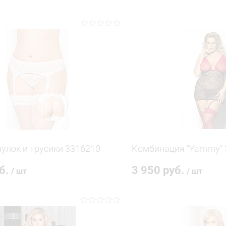
чулок и трусики 3316210
Комбинация "Yammy" 
уб.
3 950 руб.
/ шт
/ шт
В корзину
В корз