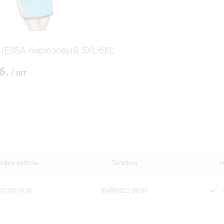
IESSA, бирюзовый, 5XL-6XL
уб.
/ шт
В корзину
 клик
Сравнение
ое
В наличии
рафик работы
Телефон
Н
10:00-18:00
8(499)322-33-03