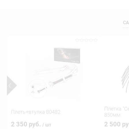
СА
Плетка "С
Плеть+втулка 80482
850мм
2 350 руб.
2 500 р
/ шт