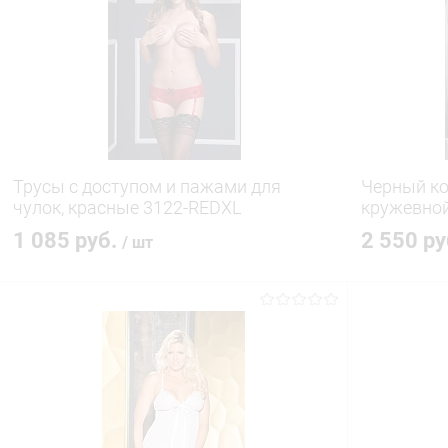
Купить в 1 клик
Сравнение
Купить в 1
В избранное
В наличии
В избранн
Трусы с доступом и пажами для
Черный к
чулок, красные 3122-REDXL
кружевной
1 085 руб.
2 550 р
/ шт
В корзину
Купить в 1 клик
Сравнение
Купить в 1
В избранное
В наличии
В избранн