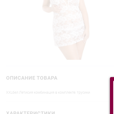
ОПИСАНИЕ ТОВАРА
XXLбел Летисия комбинация в комплекте: трусики
ХАРАКТЕРИСТИКИ