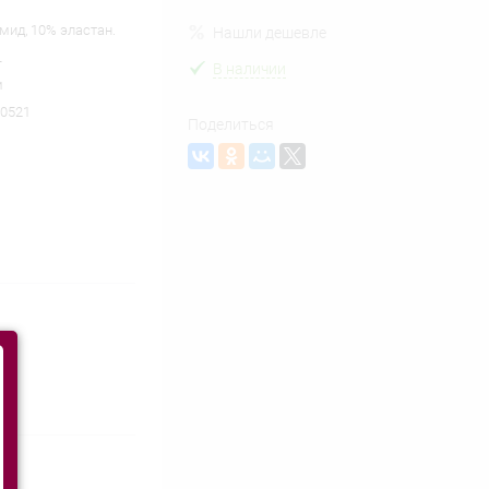
мид, 10% эластан.
Нашли дешевле
L
В наличии
м
0521
Поделиться