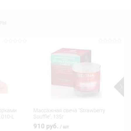
АРЫ
горками
Массажная свеча "Strawberry
Ш
.010-L
Souffle", 135г
с
910 руб.
/ шт