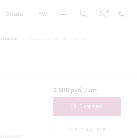
✚
0
Отзывы
FAQ
•
 размеров
Сорочка и стринги "Летисия" XXL
3 500 руб.
/ шт
В корзину
Купить в 1 клик
ктеристики