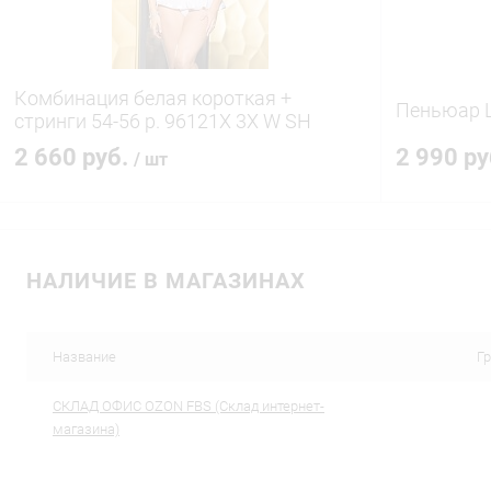
Комбинация белая короткая +
Пеньюар L
стринги 54-56 р. 96121X 3X W SH
2 660 руб.
2 990 р
/ шт
В корзину
НАЛИЧИЕ В МАГАЗИНАХ
Купить в 1 клик
Сравнение
Купить в 1
В избранное
В наличии
В избранн
Название
Г
CКЛАД ОФИС OZON FBS (Склад интернет-
магазина)