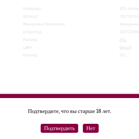
Материал
90% полиа
Артикул
162729 S/
Женщинам/Мужчинам
Женщина
ШтрихКод
290137804
Размер
XXL
Цвет
белый
Размер
XXL
Подтвердите, что вы старше 18 лет.