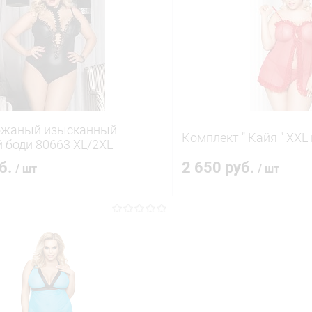
 клик
Сравнение
Купить в 1 клик
ое
В наличии
В избранное
ожаный изысканный
Комплект " Кайя " XXL
 боди 80663 XL/2XL
уб.
2 650 руб.
/ шт
/ шт
В корзину
В корз
 клик
Сравнение
Купить в 1 клик
ое
В наличии
В избранное