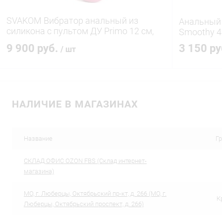
SVAKOM Вибратор анальный из
Анальный 
силикона с пультом ДУ Primo 12 см,
Smoothy 4
plum red
9 900 руб.
3 150 р
/ шт
В корзину
НАЛИЧИЕ В МАГАЗИНАХ
Купить в 1 клик
Сравнение
Купить в 1
В избранное
В наличии
В избранн
Название
Г
CКЛАД ОФИС OZON FBS (Склад интернет-
магазина)
МО, г. Люберцы, Октябрьский пр-кт, д. 266 (МО, г.
К
Люберцы, Октябрьский проспект, д. 266)