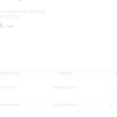
стимулятор Vibrating
678-23 PD
уб.
/ шт
В корзину
 клик
Сравнение
ое
В наличии
рафик работы
Телефон
Н
10:00-18:00
8(499)322-33-03
руглосуточно
8 (926) 094-89-35