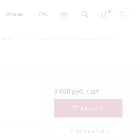
✚
0
Отзывы
FAQ
•
раторы
Набор анальных стимуляторов черный 4665-23 PD
3 650 руб.
/ шт
В корзину
Купить в 1 клик