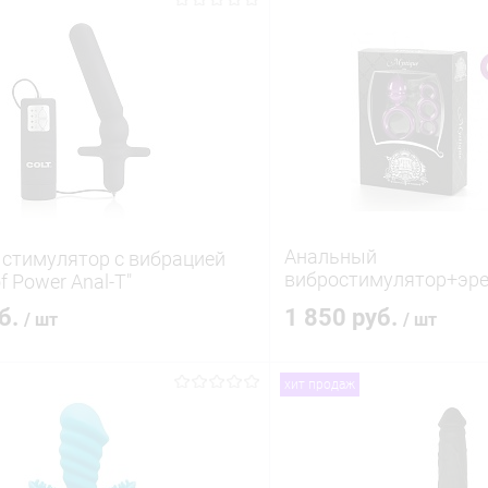
Анальный
стимулятор с вибрацией
вибростимулятор+эр
f Power Anal-T"
кольцо 50051
уб.
1 850 руб.
/ шт
/ шт
хит продаж
В корзину
В корз
 клик
Сравнение
Купить в 1 клик