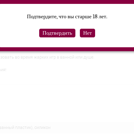
e kit от Pipedream!
Подтвердите, что вы старше 18 лет.
енда был создан для того, чтобы дарить удовольствие! Его по дос
дят вибратор и три съемные насадки из медицинского силикона. Каж
беспечат стимуляцию предстательной железы у мужчин. Незабыва
овать во время жарких игр в ванной или душе.
вия!
ванный пластик), силикон