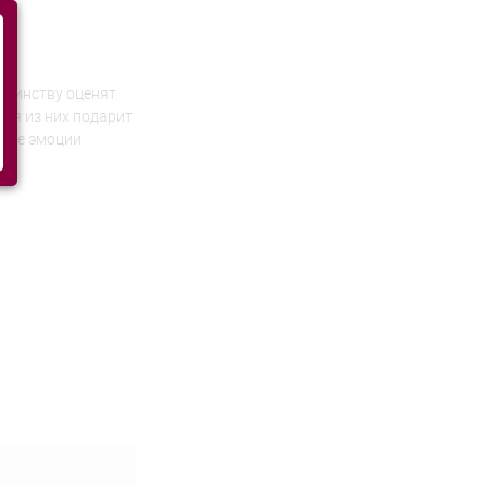
тоинству оценят
дая из них подарит
емые эмоции