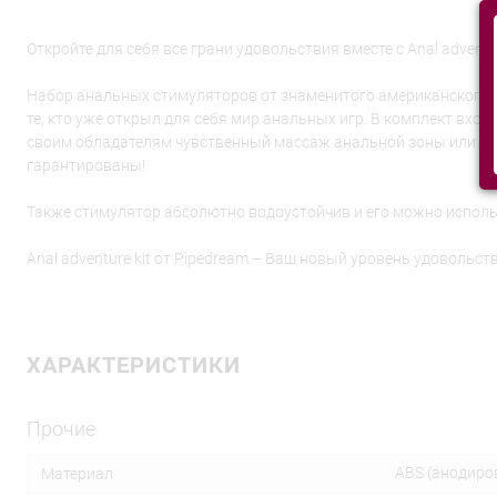
Откройте для себя все грани удовольствия вместе с Anal adventur
Набор анальных стимуляторов от знаменитого американского бр
те, кто уже открыл для себя мир анальных игр. В комплект вхо
своим обладателям чувственный массаж анальной зоны или о
гарантированы!
Также стимулятор абсолютно водоустойчив и его можно использ
Anal adventure kit от Pipedream – Ваш новый уровень удовольст
ХАРАКТЕРИСТИКИ
Прочие
ABS (анодиро
Материал