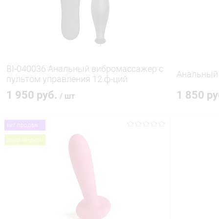
В избранное
В наличии
В избранн
BI-040036 Анальный вибромассажер с
Анальный 
пультом управления 12 ф-ций
1 950 руб.
1 850 р
/ шт
хит продаж
В корзину
рекомендуем
Купить в 1 клик
Сравнение
Купить в 1
В избранное
В наличии
В избранн