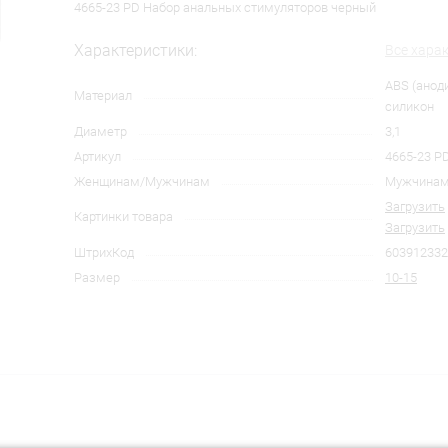
4665-23 PD Набор анальных стимуляторов черный
Характеристики:
Все хара
ABS (анод
Материал
силикон
Диаметр
3,1
Артикул
4665-23 P
Женщинам/Мужчинам
Мужчина
Загрузить
Картинки товара
Загрузить
ШтрихКод
603912332
Размер
10-15