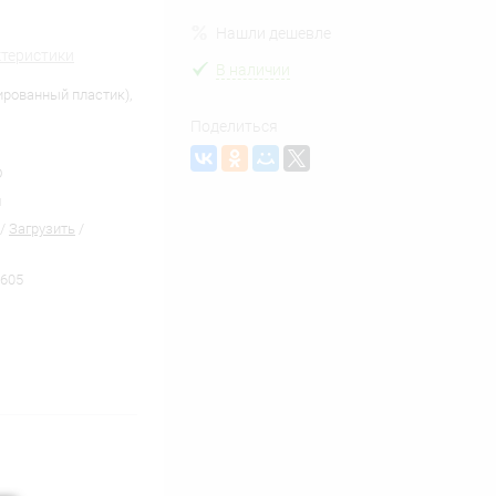
Нашли дешевле
ктеристики
В наличии
ированный пластик),
Поделиться
D
м
/
Загрузить
/
605