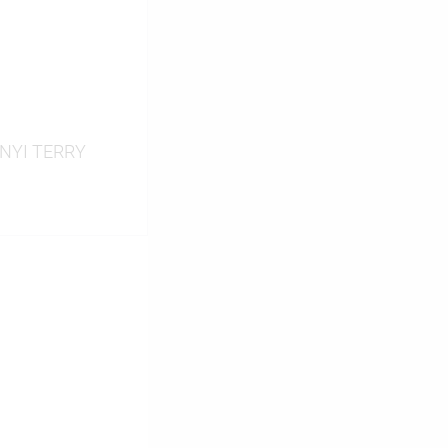
В наличии
INYI TERRY
ину
Сравнение
В наличии