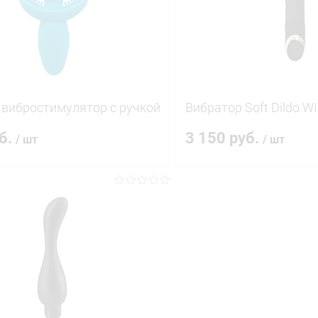
ое
В наличии
В избранное
вибростимулятор с ручкой
Вибратор Soft Dildo W
уб.
3 150 руб.
/ шт
/ шт
В корзину
В корз
 клик
Сравнение
Купить в 1 клик
ое
В наличии
В избранное