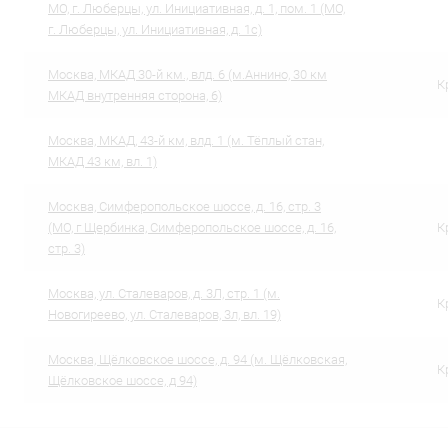
МО, г. Люберцы, ул. Инициативная, д. 1, пом. 1 (МО,
г. Люберцы, ул. Инициативная, д. 1с)
Москва, МКАД 30-й км., влд. 6 (м.Аннино, 30 км
К
МКАД внутренняя сторона, 6)
Москва, МКАД, 43-й км, влд. 1 (м. Тёплый стан,
МКАД 43 км, вл. 1)
Москва, Симферопольское шоссе, д. 16, стр. 3
(МО, г Щербинка, Симферопольское шоссе, д. 16,
К
стр. 3)
Москва, ул. Сталеваров, д. 3Л, стр. 1 (м.
К
Новогиреево, ул. Сталеваров, 3л, вл. 19)
Москва, Щёлковское шоссе, д. 94 (м. Щёлковская,
К
Щёлковское шоссе, д 94)