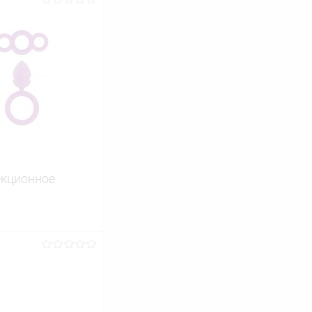
екционное
ину
Сравнение