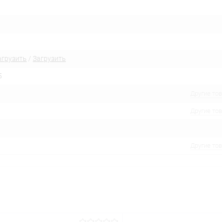
агрузить
/
Загрузить
5
Другие то
Другие то
Другие то